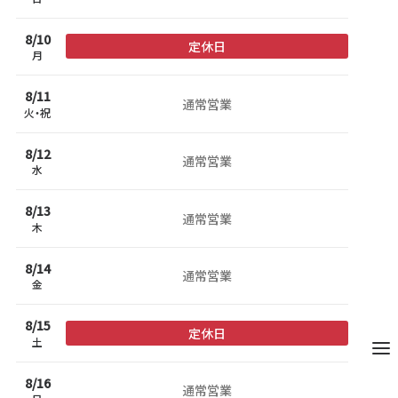
8/
10
定休日
月
8/
11
通常営業
火
祝
8/
12
通常営業
水
8/
13
通常営業
木
閉じ
8/
14
通常営業
金
8/
15
定休日
メニュ
土
8/
16
通常営業