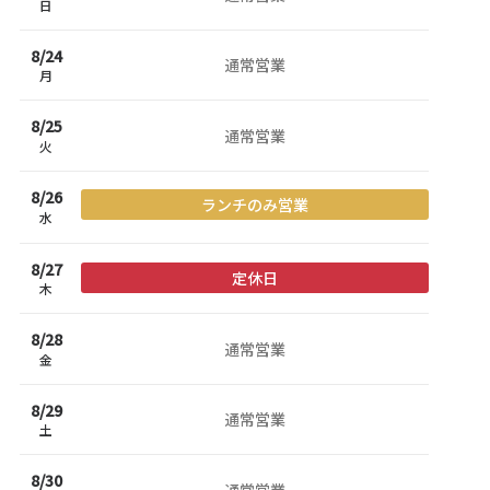
日
8/
24
通常営業
月
8/
25
通常営業
火
8/
26
ランチのみ営業
水
8/
27
定休日
木
8/
28
通常営業
金
8/
29
通常営業
土
8/
30
通常営業