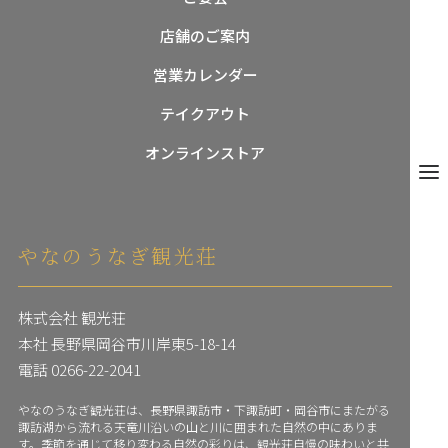
店舗のご案内
営業カレンダー
閉じ
テイクアウト
オンラインストア
メニュ
やなのうなぎ観光荘
株式会社 観光荘
本社 長野県岡谷市川岸東5-18-14
電話
0266-22-2041
やなのうなぎ観光荘は、長野県諏訪市・下諏訪町・岡谷市にまたがる
諏訪湖から流れる天竜川沿いの山と川に囲まれた自然の中にありま
す。季節を通じて移り変わる自然の彩りは、観光荘自慢の味わいと共