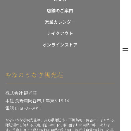
店舗のご案内
営業カレンダー
閉じ
テイクアウト
オンラインストア
メニュ
やなのうなぎ観光荘
株式会社 観光荘
本社 長野県岡谷市川岸東5-18-14
電話
0266-22-2041
やなのうなぎ観光荘は、長野県諏訪市・下諏訪町・岡谷市にまたがる
諏訪湖から流れる天竜川沿いの山と川に囲まれた自然の中にありま
す。季節を通じて移り変わる自然の彩りは、観光荘自慢の味わいと共